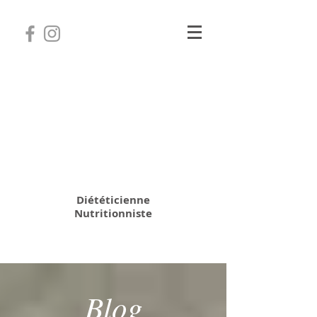
Camille Coatanhay
Diététicienne
Nutritionniste
06 31 64 70 28
Blog