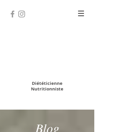
Camille Coatanhay
Diététicienne
Nutritionniste
06 31 64 70 28
Blog