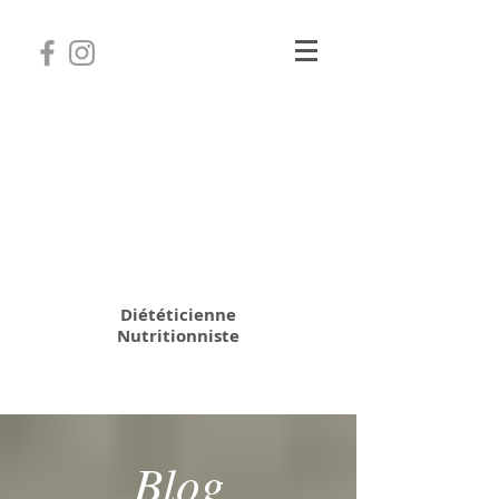
Camille Coatanhay
Diététicienne
Nutritionniste
06 31 64 70 28
Blog