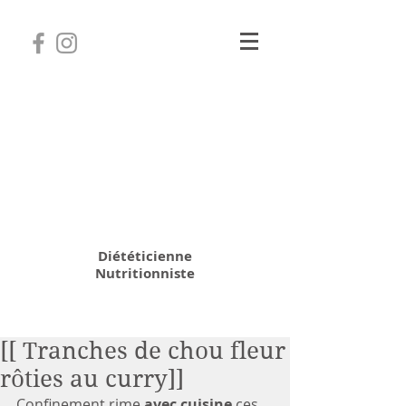
Camille Coatanhay
Diététicienne
Nutritionniste
06 31 64 70 28
[[ Tranches de chou fleur
rôties au curry]]
Confinement rime 
avec cuisine
 ces 