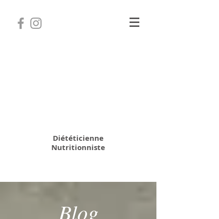
Camille Coatanhay
Diététicienne
Nutritionniste
06 31 64 70 28
Blog