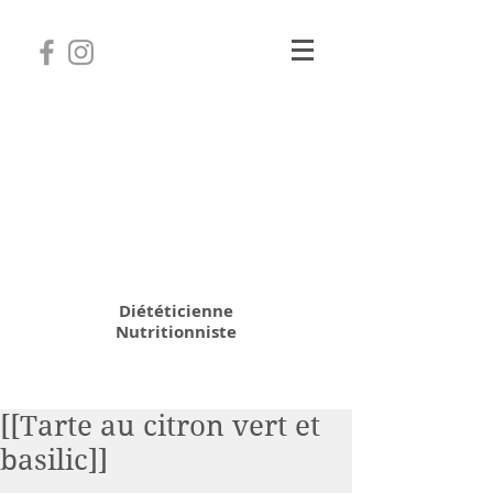
Camille Coatanhay
Diététicienne
Nutritionniste
06 31 64 70 28
[[Tarte au citron vert et
basilic]]