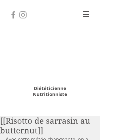
Camille Coatanhay
Diététicienne
Nutritionniste
06 31 64 70 28
[[Risotto de sarrasin au
butternut]]
Avec cette météo changeante, on a 