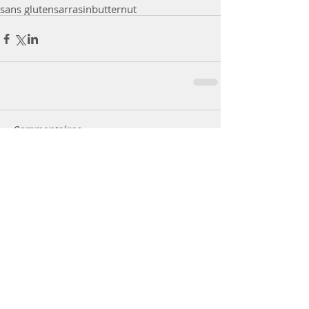
sans gluten
sarrasin
butternut
Commentaires
Rédigez un commentaire...
Camille Coatanhay
Diététicienne Nutritionniste