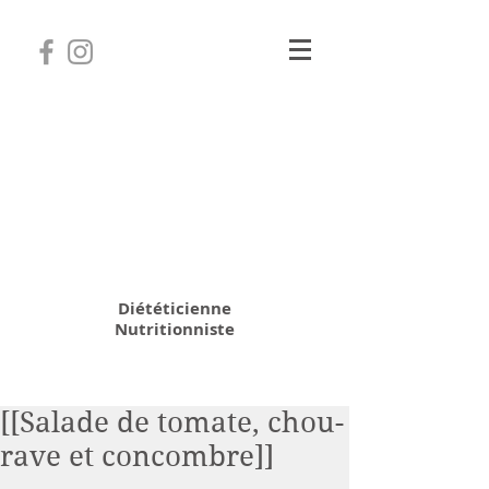
Camille Coatanhay
Diététicienne
Nutritionniste
06 31 64 70 28
[[Salade de tomate, chou-
rave et concombre]]