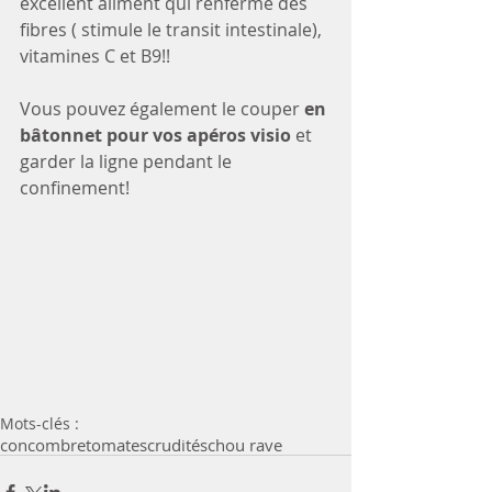
excellent aliment qui renferme des 
fibres ( stimule le transit intestinale), 
vitamines C et B9!!
Vous pouvez également le couper 
en 
bâtonnet pour vos apéros visio
 et 
garder la ligne pendant le 
confinement! 
Mots-clés :
concombre
tomates
crudités
chou rave