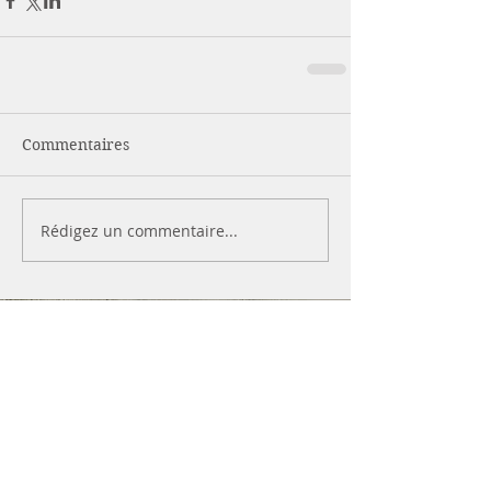
Commentaires
Rédigez un commentaire...
Camille Coatanhay
Diététicienne Nutritionniste
Cabinets :
Pôle de Santé de Lannion