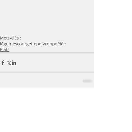
Mots-clés :
légumes
courgette
poivron
poêlée
Plats
Commentaires
Rédigez un commentaire...