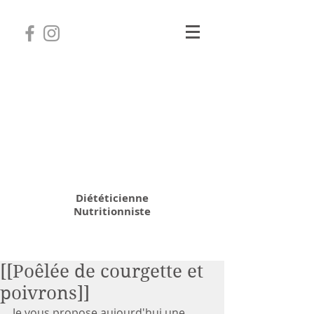
Camille Coatanhay
Diététicienne
Nutritionniste
06 31 64 70 28
[[Poêlée de courgette et
poivrons]]
Je vous propose aujourd'hui une 